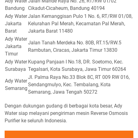
Ady Water
Jalan Mande Raya No. 26, RT/RW 01/02
Bandung
Cikadut-Cicaheum, Bandung 40194
Ady Water
Jalan Kemanggisan Pulo 1 No. 6, RT/RW 01/08,
Jakarta
Kelurahan Pal Merah, Kecamatan Pal Merah,
Barat
Jakarta Barat 11480
Ady Water
Jalan Tanah Merdeka No. 80B, RT.15/RW.5
Jakarta
Rambutan, Ciracas, Jakarta Timur 13830
Timur
Ady Water
Kupang Panjaan I No.18, DR. Soetomo, Kec.
Surabaya
Tegalsari, Kota Surabaya, Jawa Timur 60264
Jl. Palma Raya No.33 Blok 8C, RT 009 RW 016,
Ady Water
Sendangmulyo, Kec. Tembalang, Kota
Semarang
Semarang, Jawa Tengah 50272
Dengan dukungan gudang di berbagai kota besar, Ady
Water siap melayani pengiriman mesin Reverse Osmosis
Purifier ke seluruh Indonesia.