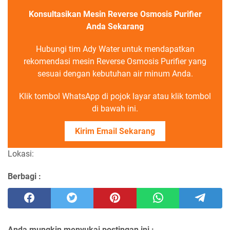
Konsultasikan Mesin Reverse Osmosis Purifier
Anda Sekarang
Hubungi tim Ady Water untuk mendapatkan
rekomendasi mesin Reverse Osmosis Purifier yang
sesuai dengan kebutuhan air minum Anda.
Klik tombol WhatsApp di pojok layar atau klik tombol
di bawah ini.
Kirim Email Sekarang
Lokasi:
Berbagi :
Anda mungkin menyukai postingan ini :