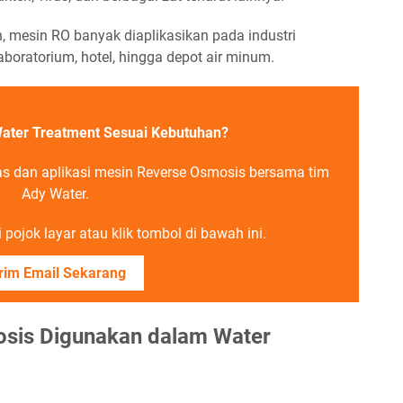
, mesin RO banyak diaplikasikan pada industri
oratorium, hotel, hingga depot air minum.
ater Treatment Sesuai Kebutuhan?
as dan aplikasi mesin Reverse Osmosis bersama tim
Ady Water.
pojok layar atau klik tombol di bawah ini.
rim Email Sekarang
sis Digunakan dalam Water