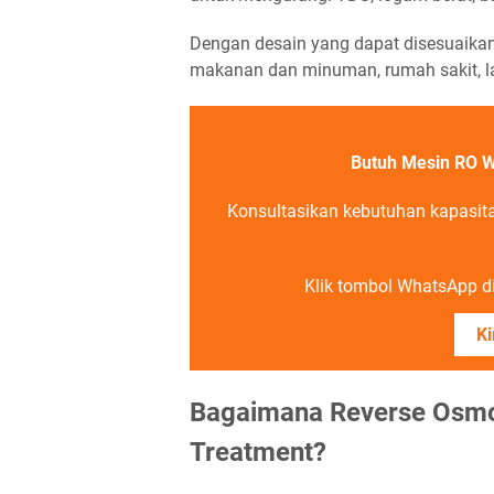
Dengan desain yang dapat disesuaikan
makanan dan minuman, rumah sakit, lab
Butuh Mesin RO W
Konsultasikan kebutuhan kapasit
Klik tombol WhatsApp di 
Ki
Bagaimana Reverse Osmo
Treatment?