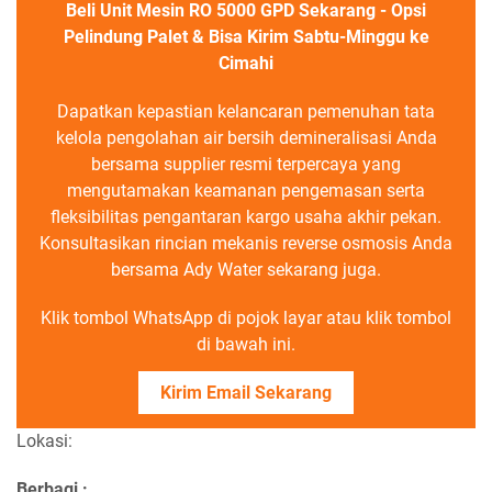
Beli Unit Mesin RO 5000 GPD Sekarang - Opsi
Pelindung Palet & Bisa Kirim Sabtu-Minggu ke
Cimahi
Dapatkan kepastian kelancaran pemenuhan tata
kelola pengolahan air bersih demineralisasi Anda
bersama supplier resmi terpercaya yang
mengutamakan keamanan pengemasan serta
fleksibilitas pengantaran kargo usaha akhir pekan.
Konsultasikan rincian mekanis reverse osmosis Anda
bersama Ady Water sekarang juga.
Klik tombol WhatsApp di pojok layar atau klik tombol
di bawah ini.
Kirim Email Sekarang
Lokasi:
Berbagi :