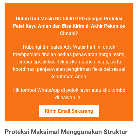
Butuh Unit Mesin RO 5000 GPD dengan Proteksi
Palet Kayu Aman dan Bisa Kirim di Akhir Pekan ke
Cimahi?
Hubungi tim sales Ady Water hari ini untuk
memperoleh rincian berkas penawaran harga resmi,
lembar spesifikasi teknis komponen cetak, serta
koordinasi penjadwalan pengiriman fleksibel sesuai
kebutuhan Anda.
Klik tombol WhatsApp di pojok layar atau klik tombol
di bawah ini.
Kirim Email Sekarang
Proteksi Maksimal Menggunakan Struktur