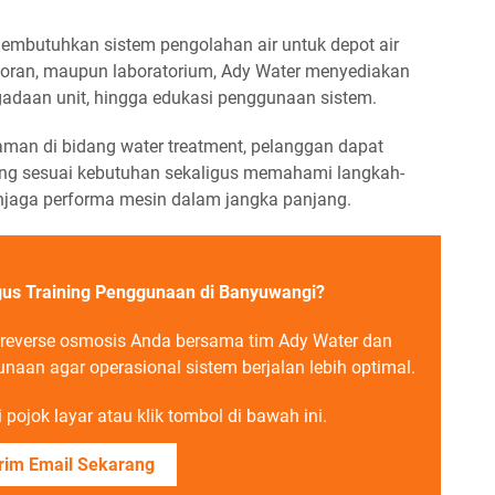
embutuhkan sistem pengolahan air untuk depot air
restoran, maupun laboratorium, Ady Water menyediakan
gadaan unit, hingga edukasi penggunaan sistem.
man di bidang water treatment, pelanggan dapat
ng sesuai kebutuhan sekaligus memahami langkah-
njaga performa mesin dalam jangka panjang.
gus Training Penggunaan di Banyuwangi?
reverse osmosis Anda bersama tim Ady Water dan
aan agar operasional sistem berjalan lebih optimal.
pojok layar atau klik tombol di bawah ini.
rim Email Sekarang