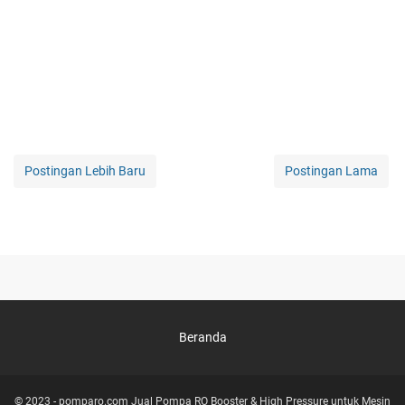
Postingan Lebih Baru
Postingan Lama
Beranda
© 2023 -
pomparo.com Jual Pompa RO Booster & High Pressure untuk Mesin